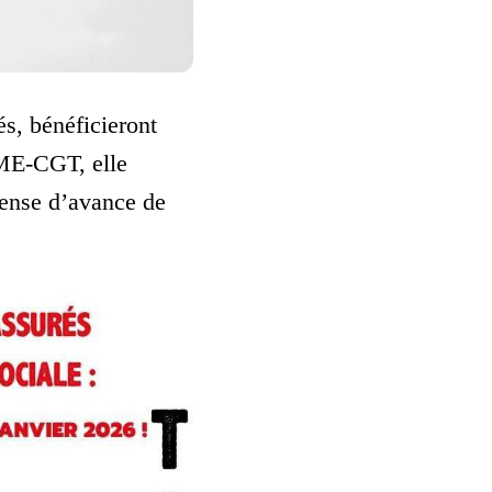
s, bénéficieront
NME‑CGT, elle
spense d’avance de