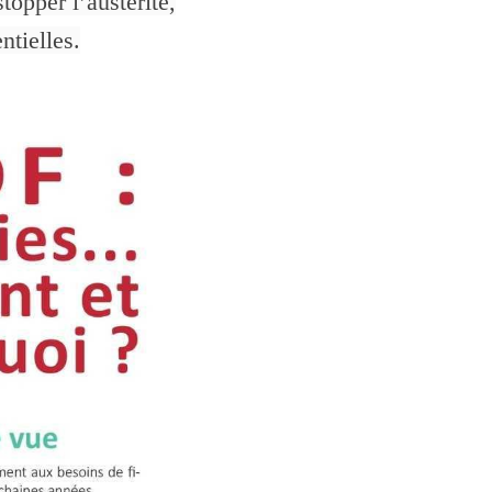
opper l’austérité,
en
tielles.