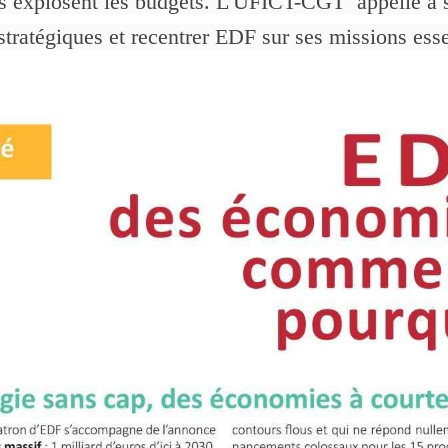
rs explosent les budgets. L'UFICT-CGT appelle à st
 stratégiques et recentrer EDF sur ses missions ess